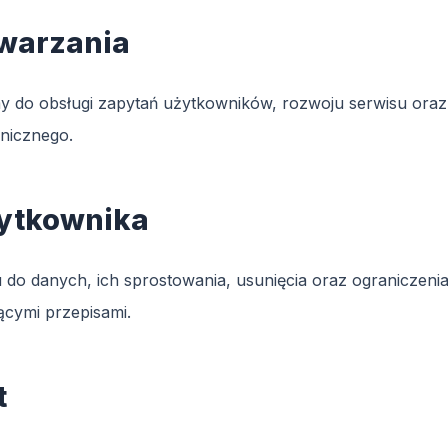
twarzania
 do obsługi zapytań użytkowników, rozwoju serwisu oraz
nicznego.
ytkownika
do danych, ich sprostowania, usunięcia oraz ograniczeni
ącymi przepisami.
t