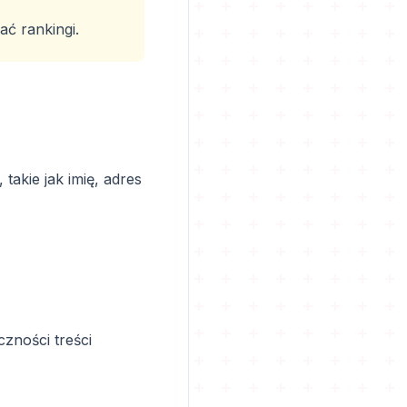
ać rankingi.
akie jak imię, adres
zności treści