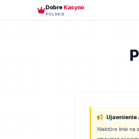
Dobre
Kasyno
POLSKIE
P
Ujawnienie a
Niektóre linki na 