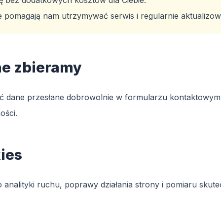
ę bez dodatkowych kosztów dla Ciebie.
e pomagają nam utrzymywać serwis i regularnie aktualizow
ne zbieramy
dane przesłane dobrowolnie w formularzu kontaktowym, t
ości.
kies
nalityki ruchu, poprawy działania strony i pomiaru skutec