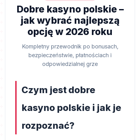
Dobre kasyno polskie –
jak wybrać najlepszą
opcję w 2026 roku
Kompletny przewodnik po bonusach,
bezpieczeństwie, płatnościach i
odpowiedzialnej grze
Czym jest dobre
kasyno polskie i jak je
rozpoznać?