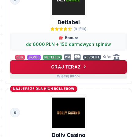
WARTO WIEDZIEĆ
Mniejszy wybór płatności kryptowalutowych
Betlabel
(9.1/10)
Bonus:
do 6000 PLN + 150 darmowych spinów
BLIK
SKRILL
NETELLER
REVOLUT
GRAJ TERAZ
Więcej info
NAJLEPSZE DLA HIGH ROLLERÓW
DLACZEGO POLECAMY
Atrakcyjna oferta dla nowych graczy
Dobre rozwiązanie dla graczy preferujących płatności e-
portfelami
9
WARTO WIEDZIEĆ
Wymagania dotyczące obrotu bonusem mogą być wysokie
Dolly Casino