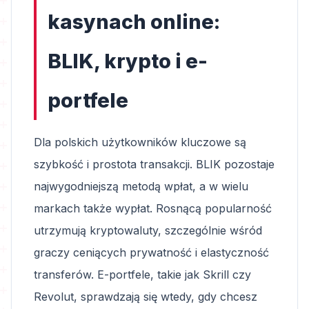
kasynach online:
BLIK, krypto i e-
portfele
Dla polskich użytkowników kluczowe są
szybkość i prostota transakcji. BLIK pozostaje
najwygodniejszą metodą wpłat, a w wielu
markach także wypłat. Rosnącą popularność
utrzymują kryptowaluty, szczególnie wśród
graczy ceniących prywatność i elastyczność
transferów. E-portfele, takie jak Skrill czy
Revolut, sprawdzają się wtedy, gdy chcesz