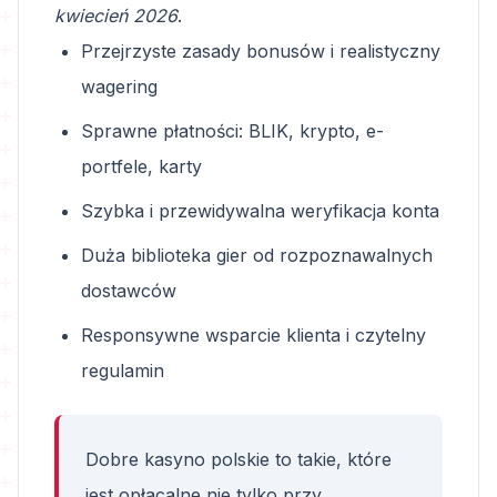
kwiecień 2026
.
Przejrzyste zasady bonusów i realistyczny
wagering
Sprawne płatności: BLIK, krypto, e-
portfele, karty
Szybka i przewidywalna weryfikacja konta
Duża biblioteka gier od rozpoznawalnych
dostawców
Responsywne wsparcie klienta i czytelny
regulamin
Dobre kasyno polskie to takie, które
jest opłacalne nie tylko przy