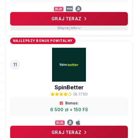
BLIK
GRAJ TERAZ
Więcej info
NAJLEPSZY BONUS POWITALNY
DLACZEGO POLECAMY
RTP: 97%
Minimalny depozyt: 10 zł
Czas wypłaty: 1–24 godziny
11
Gry kasynowe: 6000+
WARTO WIEDZIEĆ
SpinBetter
Skomplikowane warunki bonusu
(8.7/10)
Bonus:
6 500 zł + 150 FS
BLIK
GRAJ TERAZ