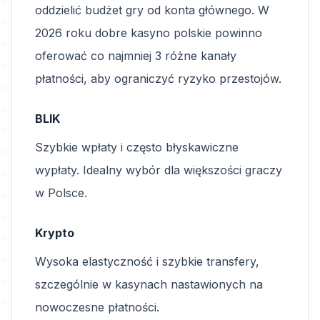
oddzielić budżet gry od konta głównego. W
2026 roku dobre kasyno polskie powinno
oferować co najmniej 3 różne kanały
płatności, aby ograniczyć ryzyko przestojów.
BLIK
Szybkie wpłaty i często błyskawiczne
wypłaty. Idealny wybór dla większości graczy
w Polsce.
Krypto
Wysoka elastyczność i szybkie transfery,
szczególnie w kasynach nastawionych na
nowoczesne płatności.