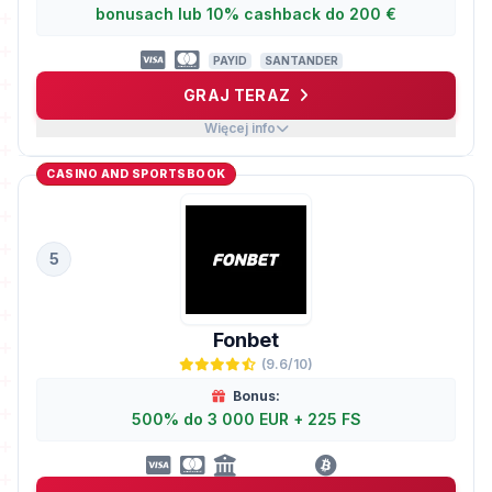
bonusach lub 10% cashback do 200 €
PAYID
SANTANDER
GRAJ TERAZ
Więcej info
CASINO AND SPORTSBOOK
DLACZEGO POLECAMY
Szybkie i wygodne metody wpłat
Obsługa zaufanych metod płatności
Duży pakiet powitalny
5
WARTO WIEDZIEĆ
Ograniczony wybór alternatywnych metod płatności w
porównaniu z konkurencją
Fonbet
(9.6/10)
Bonus:
500% do 3 000 EUR + 225 FS
MIFINITY