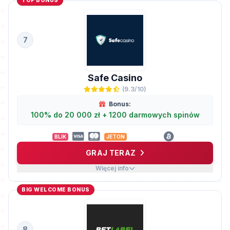
TOP BONUS
DLACZEGO POLECAMY
RTP: 96%
Minimalny depozyt: 40 zł
Czas wypłaty: 1–24 godziny
7
Gry kasynowe: 6000+
WARTO WIEDZIEĆ
Safe Casino
Licencja offshore
(9.3/10)
Bonus:
100% do 20 000 zł + 1200 darmowych spinów
BLIK
JETON
MIFINITY
GRAJ TERAZ
Więcej info
BIG WELCOME BONUS
DLACZEGO POLECAMY
Obsługa BLIK dla szybkich płatności lokalnych
Niski próg wejścia i elastyczne metody bankowe
8