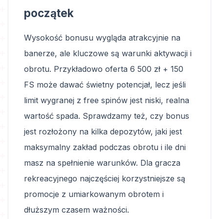
początek
Wysokość bonusu wygląda atrakcyjnie na
banerze, ale kluczowe są warunki aktywacji i
obrotu. Przykładowo oferta 6 500 zł + 150
FS może dawać świetny potencjał, lecz jeśli
limit wygranej z free spinów jest niski, realna
wartość spada. Sprawdzamy też, czy bonus
jest rozłożony na kilka depozytów, jaki jest
maksymalny zakład podczas obrotu i ile dni
masz na spełnienie warunków. Dla gracza
rekreacyjnego najczęściej korzystniejsze są
promocje z umiarkowanym obrotem i
dłuższym czasem ważności.