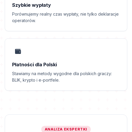
Szybkie wypłaty
Porównujemy realny czas wypłaty, nie tylko deklaracje
operatorów.
Płatności dla Polski
Stawiamy na metody wygodne dla polskich graczy:
BLIK, krypto i e-portfele.
ANALIZA EKSPERTKI