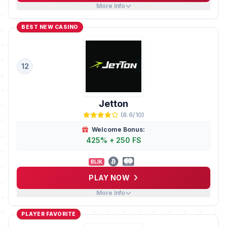
More Info
BEST NEW CASINO
WHY WE LIKE IT
RTP: 96%
Min Deposit: 5 zł
Payout speed: Instant
12
Casino Games: 7000+
GOOD TO KNOW
Jetton
Fewer ongoing promotions
(8.6/10)
Welcome Bonus:
425% + 250 FS
BLIK
PLAY NOW
More Info
PLAYER FAVORITE
WHY WE LIKE IT