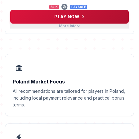
BLIK
PAYSAFE
PLAY NOW
More Info
WHY WE LIKE IT
RTP: 96%
Min Deposit: 10 zł
Payout speed: 1-24 hours
Casino Games: 5000+
GOOD TO KNOW
Poland Market Focus
Design may not appeal to all
All recommendations are tailored for players in Poland,
including local payment relevance and practical bonus
terms.