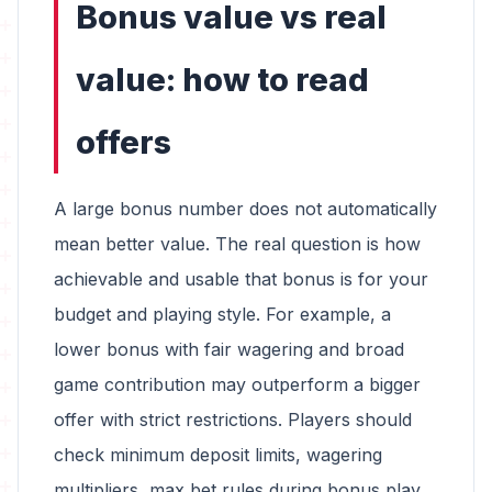
Bonus value vs real
value: how to read
offers
A large bonus number does not automatically
mean better value. The real question is how
achievable and usable that bonus is for your
budget and playing style. For example, a
lower bonus with fair wagering and broad
game contribution may outperform a bigger
offer with strict restrictions. Players should
check minimum deposit limits, wagering
multipliers, max bet rules during bonus play,