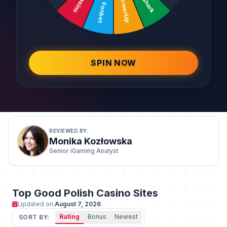
SPIN NOW
REVIEWED BY:
Monika Kozłowska
Senior iGaming Analyst
Top Good Polish Casino Sites
Updated on:
August 7, 2026
Rating
Bonus
Newest
SORT BY: