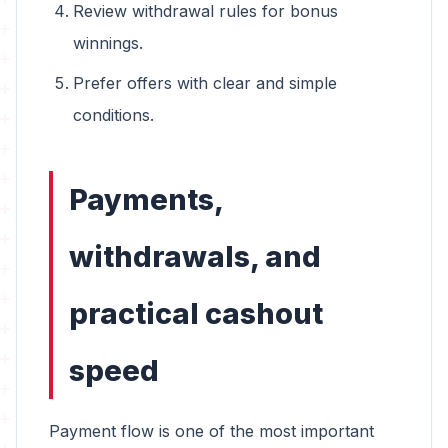
Review withdrawal rules for bonus
winnings.
Prefer offers with clear and simple
conditions.
Payments,
withdrawals, and
practical cashout
speed
Payment flow is one of the most important