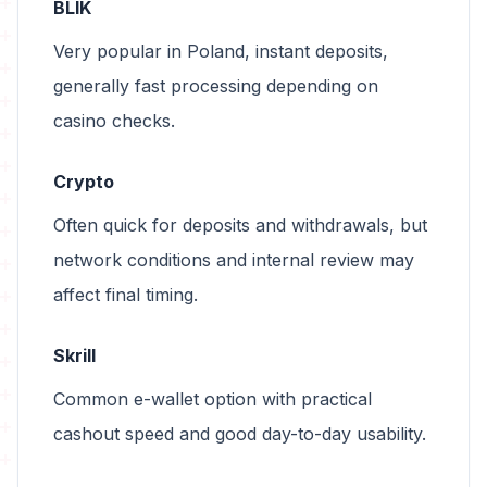
BLIK
Very popular in Poland, instant deposits,
generally fast processing depending on
casino checks.
Crypto
Often quick for deposits and withdrawals, but
network conditions and internal review may
affect final timing.
Skrill
Common e-wallet option with practical
cashout speed and good day-to-day usability.