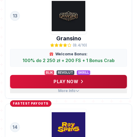
RTP: 97%
Min Deposit: 10 zł
Payout speed: 1-3 hours
13
Casino Games: 4000+
GOOD TO KNOW
Gransino
Limited payment methods
(8.4/10)
Welcome Bonus:
100% do 2 250 zł + 200 FS + 1 Bonus Crab
BLIK
REVOLUT
SKRILL
PLAY NOW
More Info
FASTEST PAYOUTS
WHY WE LIKE IT
RTP: 97%
Min Deposit: 20 zł
Payout speed: Under 1 hour
14
Casino Games: 5000+