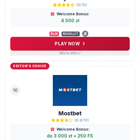
(9/10)
Welcome Bonus:
4 500 zł
BLIK
REVOLUT
PLAY NOW
More Info
EDITOR'S CHOICE
WHY WE LIKE IT
RTP: 96%
Minimalny depozyt: 20 zł
Czas wypłaty: do 24 godzin
10
Gry kasynowe: 5500+
GOOD TO KNOW
Mostbet
Brak darmowych spinów w bonusie powitalnym
(8.8/10)
Welcome Bonus:
do 3 000 zł + 250 FS